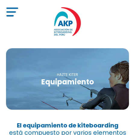
menu
HAZTE KITER
Equipamiento
El equipamiento de kiteboarding
está compuesto por varios elementos